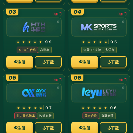
03
04
热门
热门
9.9
9.5
★ ★ ★ ★ ★
★ ★ ★ ★ ★
AC 米兰合作
高赔率
全球 IP 支持
多语言
注册
下载
注册
下载
05
06
热门
热门
9.7
9.6
★ ★ ★ ★ ★
★ ★ ★ ★ ★
业内最高赔率
秒速到账
国米合作
直播竞猜
注册
下载
注册
下载